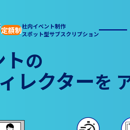
社内イベント制作
定額制
スポット型サブスクリプション
ント
の
ィレクター
を