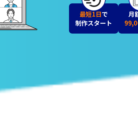
最短1日
で
月
制作スタート
99,