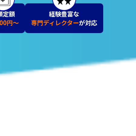
額定額
経験豊富な
000円～
専門ディレクター
が対応